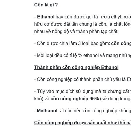
Cồn là gì ?
-
Ethanol
hay còn được gọi là rượu ethyl, rư
hữu cơ được đặt tên chung là cồn, là chất lỏ
nhau về nồng độ và thành phần tạp chất.
- Cồn được chia làm 3 loại bao gồm:
cồn côn
- Mỗi loại đều có tỉ lệ % ethanol và mang nhữ
Thành phần cồn công nghiệp Ethanol
- Cồn công nghiệp có thành phần chủ yếu là Et
- Tùy vào mục đích sử dụng mà ta chưng cất 
khô) và
cồn công nghiệp 96%
(sử dụng trong
-
Methanol
rất độc nên cồn công nghiệp khôn
Cồn công nghiệp được sản xuất như thế n