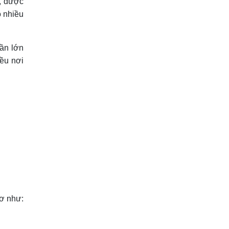
, dược
ó nhiều
ần lớn
iều nơi
cơ như: