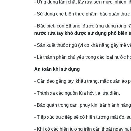
- Ứng dụng làm chất tẩy rửa sơn mực, nhiên liệ
- Sử dụng chế biến thực phẩm, bảo quản thự
- Đặc biệt, cồn Ethanol được ứng dụng rộng rã
nước rửa tay khô được sử dụng phổ biến 
- Sản xuất thuốc ngủ (vì có khă năng gây mê v
- Là thành phần chủ yếu trong các loại nước ho
An toàn khi sử dụng
- Cần đeo găng tay, khẩu trang, mặc quần áo 
- Tránh xa các nguồn lửa hở, tia lửa điện.
- Bảo quản trong can, phuy kín, tránh ánh nắng 
- Tiếp xúc trực tiếp sẽ có hiện tượng mắt đỏ, 
- Khi có các hiện tượng trên cần thoát ngay ra 