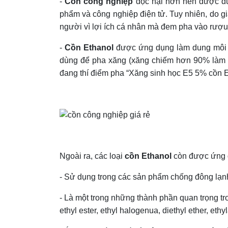
-
Cồn công nghiệp
độc hại hơn nên được dù
phẩm và công nghiệp điện tử. Tuy nhiên, do gi
người vì lợi ích cá nhân mà đem pha vào rượ
-
Cồn Ethanol
được ứng dụng làm dung môi t
dùng để pha xăng (xăng chiếm hơn 90% làm nhi
đang thí điểm pha “Xăng sinh học E5 5% cồn E
Ngoài ra, các loại
cồn Ethanol
còn được ứng d
- Sử dụng trong các sản phẩm chống đông lạnh
- Là một trong những thành phần quan trọng t
ethyl ester, ethyl halogenua, diethyl ether, ethyl