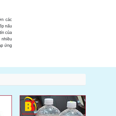
ớn các
ếp nấu
tín của
 nhiều
áp ứng