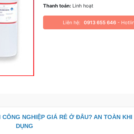
Thanh toán:
Linh hoạt
Liên hệ:
0913 655 646
- Hotli
 CÔNG NGHIỆP GIÁ RẺ Ở ĐÂU? AN TOÀN KHI
DỤNG