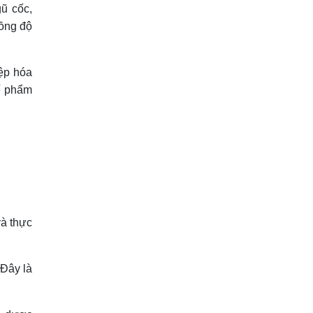
ũ cốc,
nồng độ
iệp hóa
hế phẩm
và thực
.Đây là