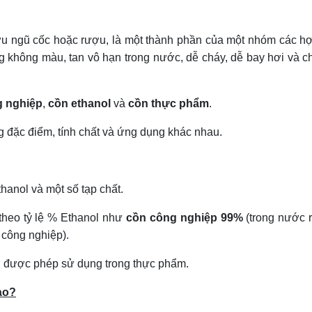
ợu ngũ cốc hoặc rượu, là một thành phần của một nhóm các h
ng không màu, tan vô hạn trong nước, dễ cháy, dễ bay hơi và c
g nghiệp
,
cồn ethanol
và
cồn thực phẩm
.
ng đặc điểm, tính chất và ứng dụng khác nhau.
hanol và một số tạp chất.
theo tỷ lệ % Ethanol như
cồn công nghiệp 99%
(trong nước 
 công nghiệp).
g được phép sử dụng trong thực phẩm.
ào?