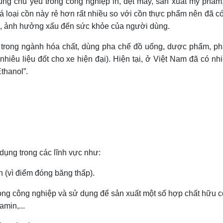
ng chủ yếu trong công nghiệp in, dệt may, sản xuất mỹ phẩm
á loại cồn này rẻ hơn rất nhiều so với cồn thực phẩm nên đã c
u, ảnh hưởng xấu đến sức khỏe của người dùng.
rong ngành hóa chất, dùng pha chế đồ uống, dược phẩm, ph
êu liệu đốt cho xe hiện đại). Hiện tại, ở Việt Nam đã có nh
thanol”.
ụng trong các lĩnh vực như:
 (vì điểm đóng băng thấp).
rong công nghiệp và sử dụng để sản xuất một số hợp chất hữu 
amin,...