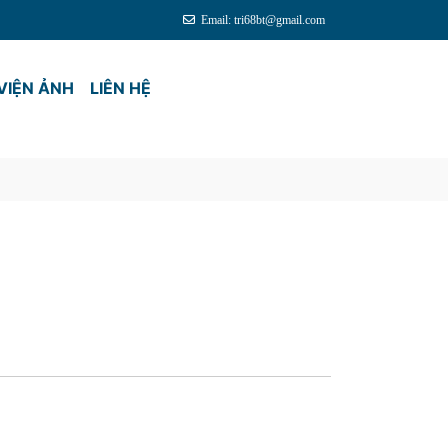
Email: tri68bt@gmail.com
VIỆN ẢNH
LIÊN HỆ