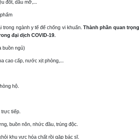
u đốt, dầu mỡ,...
c phẩm
i trong ngành y tế để chống vi khuẩn.
Thành phần quan trọng
trong
đại dịch COVID-19.
à buồn ngủ)
a cao cấp, nước xịt phòng,...
phòng hộ.
trực tiếp.
sưng, buồn nôn, nhức đầu, trúng độc.
khỏi khu vực hóa chất rồi gặp bác sĩ.