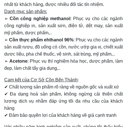
nhất từ khách hàng, được nhiều đối tác tín nhiệm.
Danh mục sản phẩm:
➢
Cồn công nghiệp methanol
: Phục vụ cho các ngành
công nghiệp in, sản xuất sơn, điện tử, dệt may, sản xuất
mỹ phẩm, dược phẩm,..
➢
Cồn thực phẩm ehthanol 96%
: Phục vụ cho các ngành
sản xuất rượu, đồ uống có cồn, nước ướp gia vị, chiết xuất
dược liệu, pha chế thuốc, vệ sinh, sát trùng, mỹ phẩm,..
➢
Acetone
: Phục vụ thí nghiệm hóa học, dược phẩm, làm
đẹp, làm chất tẩy gia dụng,..
Cam kết của Cơ Sở Cồn Bến Thành
:
✔ Chất lượng sản phẩm rõ ràng về nguồn gốc và xuất xứ
✔ Đa dạng hoá sản phẩm, không ngừng cải thiện chất
lượng dịch vụ nhằm đáp ứng tối đa nhu cầu của khách
hàng
✔ Đảm bảo quyền lợi của khách hàng về giá cạnh tranh
Với nhiều năm kinh nghiệm sản xuất, chúng tôi thấu hiểu